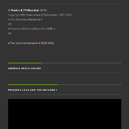
©
Radio & TV Mundial
2026.
Copyright
NC Overseas || Yolocutor
1987-2026
♦ The
Caroline Network
♦
|♥|
♦
C
reative
A
merica
R
adio
O
n
LINE
♦
|♥|
♦ The Caroline Network ♦ 2005-2026
AMÉRICA RADIO ONLINE
PRINCESS LOLA AND THE UNICORN 1
Video
Player