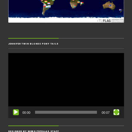
JENNIFER TWIN BLONDE PONY TAILS
Video
Player
00:00
00:07
DESIGNED BY WEBSITEFELLAS STAFF