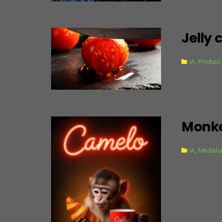
Jelly
iA
,
Product
Monke
iA
,
Medialun