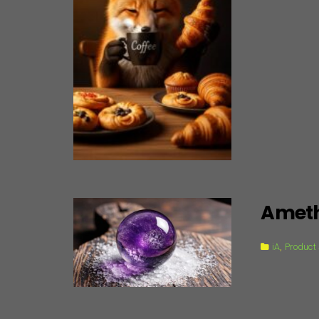
Ameth
iA
,
Product