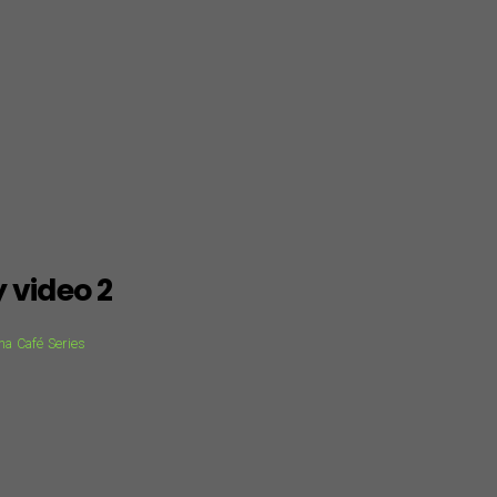
y video 2
a Café Series