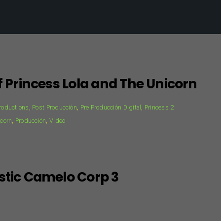
f Princess Lola and The Unicorn
roductions
,
Post Producción
,
Pre Producción Digital
,
Princess 2
icorn
,
Producción
,
Video
stic Camelo Corp 3