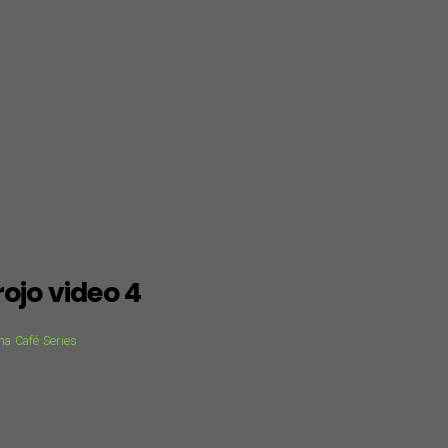
rojo video 4
a Café Series