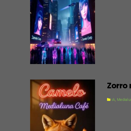
Zorro 
iA
,
Medialun