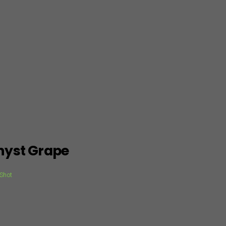
yst Grape
 Shot