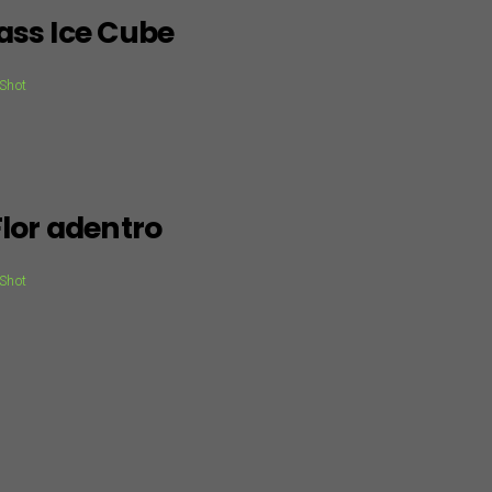
ass Ice Cube
 Shot
Flor adentro
 Shot