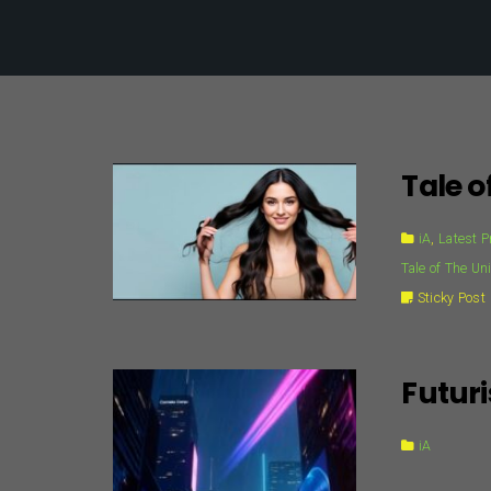
Tale o
iA
,
Latest P
Tale of The Un
Sticky Post
Futuri
iA