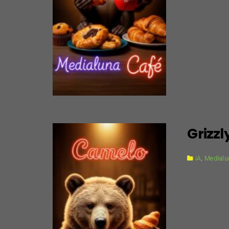
Grizzl
iA
,
Medialun