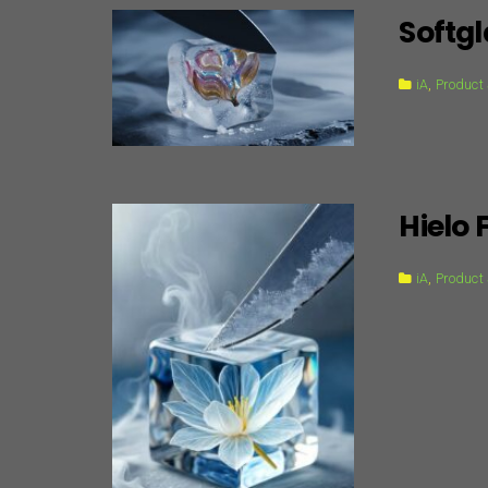
Softgl
iA
,
Product
Hielo 
iA
,
Product