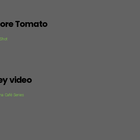
 core Tomato
 Shot
y video
a Café Series