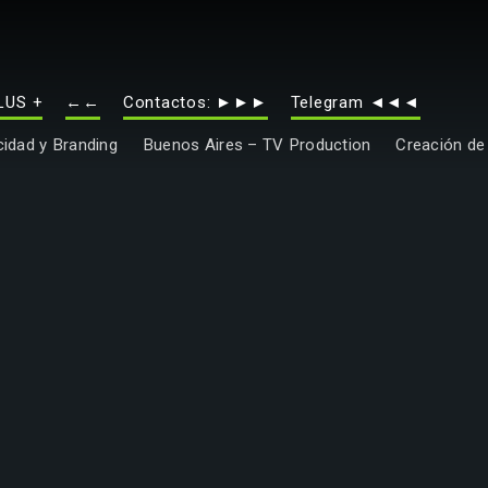
LUS +
←←
Contactos: ►►►
Telegram ◄◄◄
idad y Branding
Buenos Aires – TV Production
Creación de