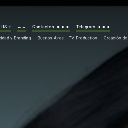
LUS +
←←
Contactos: ►►►
Telegram ◄◄◄
idad y Branding
Buenos Aires – TV Production
Creación de