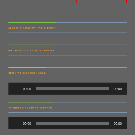
ESCUCHA AMERICA RADIO PLUS+
♣◄ LOCUCIÓN | VOICE OVER ►♣
REEL ♦ YOLOCUTOR ♦ 2026
Audio
00:00
00:00
Player
HP INDIGO AUDIO EN ESPAÑOL
Audio
00:00
00:00
Player