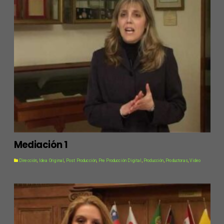
Mediación 1
Dirección
,
Idea Original
,
Post Producción
,
Pre Producción Digital
,
Producción
,
Productoras
,
Video