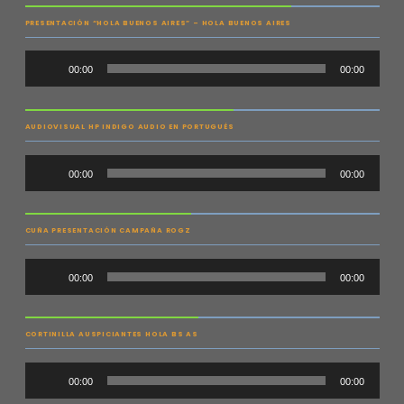
PRESENTACIÓN “HOLA BUENOS AIRES” – HOLA BUENOS AIRES
Audio
00:00
00:00
Player
AUDIOVISUAL HP INDIGO AUDIO EN PORTUGUÉS
Audio
00:00
00:00
Player
CUÑA PRESENTACIÓN CAMPAÑA ROGZ
Audio
00:00
00:00
Player
CORTINILLA AUSPICIANTES HOLA BS AS
Audio
00:00
00:00
Player