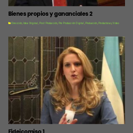
Bienes propios y gananciales 2
Dirección
,
Idea Original
,
Post Producción
,
Pre Producción Digital
,
Producción
,
Productoras
,
Video
Fideicomiso 1