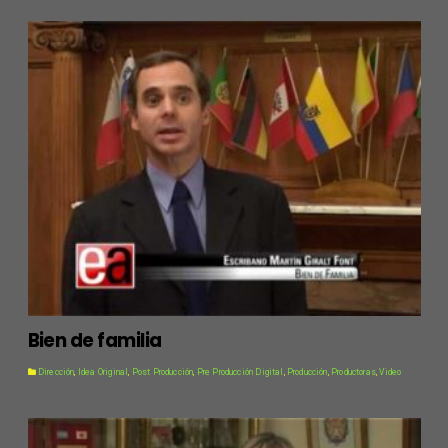
Bien de familia
Dirección
,
Idea Original
,
Post Producción
,
Pre Producción Digital
,
Producción
,
Productoras
,
Video