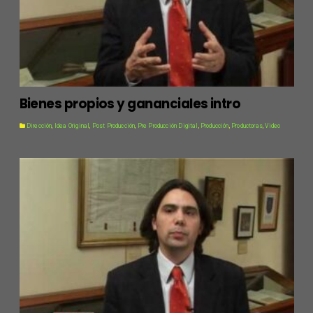
Bienes propios y gananciales intro
Dirección
,
Idea Original
,
Post Producción
,
Pre Producción Digital
,
Producción
,
Productoras
,
Video