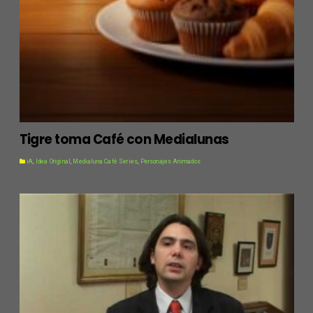
Tigre toma Café con Medialunas
iA
,
Idea Original
,
Medialuna Café Series
,
Personajes Animados