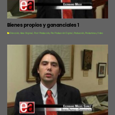
Bienes propios y gananciales 1
Dirección
,
Idea Original
,
Post Producción
,
Pre Producción Digital
,
Producción
,
Productoras
,
Video