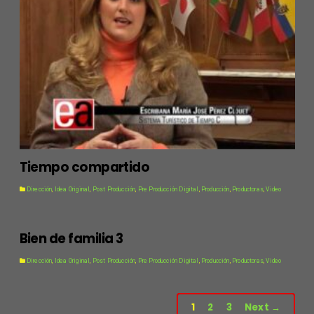
Tiempo compartido
Dirección
,
Idea Original
,
Post Producción
,
Pre Producción Digital
,
Producción
,
Productoras
,
Video
Bien de familia 3
Dirección
,
Idea Original
,
Post Producción
,
Pre Producción Digital
,
Producción
,
Productoras
,
Video
1
2
3
Next →